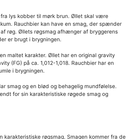
fra lys kobber til mørk brun. Øllet skal være
k skum. Rauchbier kan have en smag, der spænder
ag af røg. Øllets røgsmag afhænger af bryggerens
r er brugt i brygningen.
n maltet karakter. Øllet har en original gravity
vity (FG) på ca. 1,012-1,018. Rauchbier har en
mle i brygningen.
klar smag og en blød og behagelig mundfølelse.
kendt for sin karakteristiske røgede smag og
 sin karakteristiske røgsmag. Smagen kommer fra de