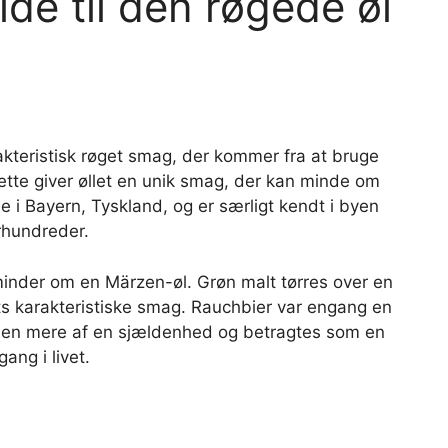
de til den røgede øl
rakteristisk røget smag, der kommer fra at bruge
ette giver øllet en unik smag, der kan minde om
e i Bayern, Tyskland, og er særligt kendt i byen
rhundreder.
 minder om en Märzen-øl. Grøn malt tørres over en
ets karakteristiske smag. Rauchbier var engang en
r den mere af en sjældenhed og betragtes som en
ang i livet.