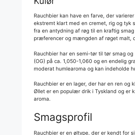
Kulør
Rauchbier kan have en farve, der varierer 
ekstremt klart med en cremet, rig og ty
fra en antydning af røg til en kraftig sm
præferencer og mængden af røget malt, de
Rauchbier har en semi-tør til tør smag og e
(OG) på ca. 1,050-1,060 og en endelig gra
moderat humlearoma og kan indeholde hu
Rauchbier er en lager, der har en ren og 
Øllet er en populær drik i Tyskland og er 
aroma.
Smagsprofil
Rauchbier er en øltype, der er kendt for