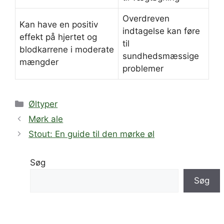
Overdreven
Kan have en positiv
indtagelse kan føre
effekt på hjertet og
til
blodkarrene i moderate
sundhedsmæssige
mængder
problemer
Kategorier
Øltyper
Mørk ale
Stout: En guide til den mørke øl
Søg
Søg